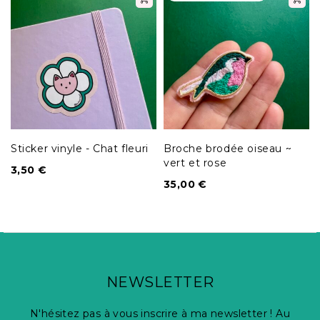
Sticker vinyle - Chat fleuri
Broche brodée oiseau ~
vert et rose
3,50
€
35,00
€
NEWSLETTER
N'hésitez pas à vous inscrire à ma newsletter ! Au