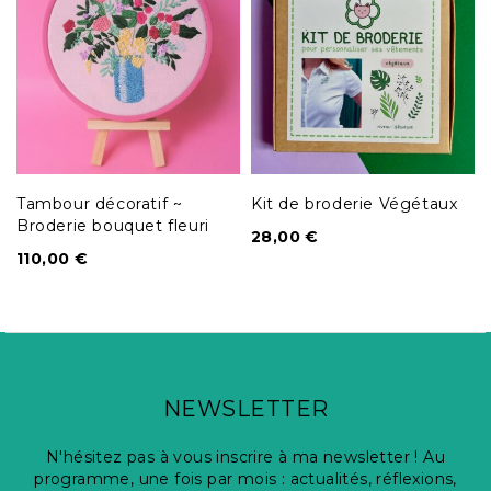
Tambour décoratif ~
Kit de broderie Végétaux
Broderie bouquet fleuri
28,00
€
110,00
€
NEWSLETTER
N'hésitez pas à vous inscrire à ma newsletter ! Au
programme, une fois par mois : actualités, réflexions,