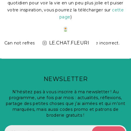
quotidien pour voir la vie en un peu plus jolie et puiser
votre inspiration, vous pourrez la télécharger sur
cette
page
)
LE.CHAT.FLEURI
Can not refresh Instagram token. It may be incorrect.
NEWSLETTER
N'hésitez pas à vous inscrire à ma newsletter ! Au
programme, une fois par mois : actualités, réflexions,
partage des petites choses que j’ai aimées et qui m'ont
marquées, mais aussi codes promo et patrons de
broderie gratuits !