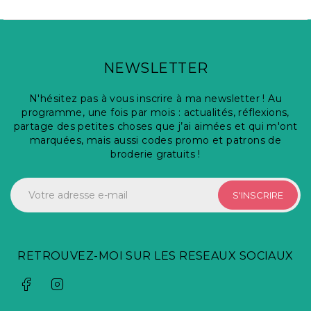
NEWSLETTER
N'hésitez pas à vous inscrire à ma newsletter ! Au
programme, une fois par mois : actualités, réflexions,
partage des petites choses que j’ai aimées et qui m'ont
marquées, mais aussi codes promo et patrons de
broderie gratuits !
S'INSCRIRE
RETROUVEZ-MOI SUR LES RESEAUX SOCIAUX