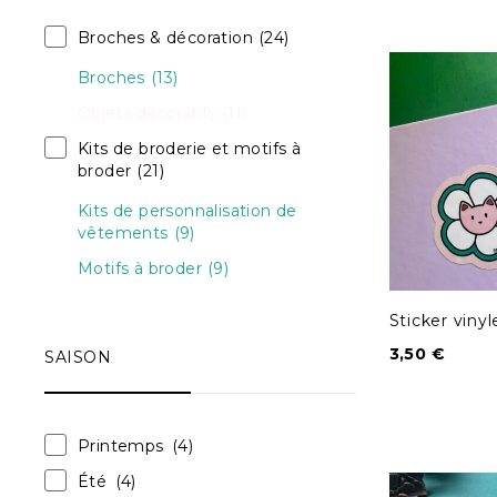
Broches & décoration
(24)
Broches
(13)
Objets décoratifs
(11)
Kits de broderie et motifs à
broder
(21)
Kits de personnalisation de
vêtements
(9)
Motifs à broder
(9)
Sticker vinyl
3,50
€
SAISON
Printemps
(4)
Été
(4)