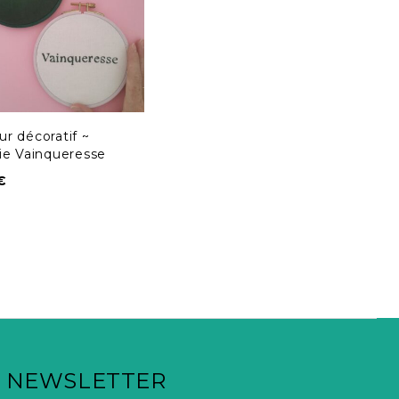
r décoratif ~
ie Vainqueresse
€
NEWSLETTER