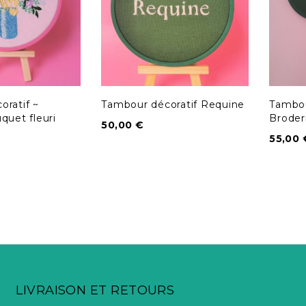
ratif ~
Tambour décoratif Requine
Tambou
quet fleuri
Broder
50,00
€
55,00
LIVRAISON ET RETOURS