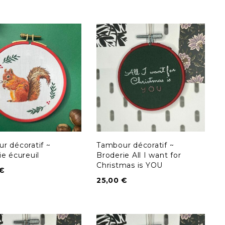
r décoratif ~
Tambour décoratif ~
ie écureuil
Broderie All I want for
Christmas is YOU
€
25,00
€