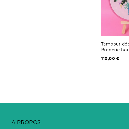
Tambour déco
Broderie bou
110,00
€
A PROPOS