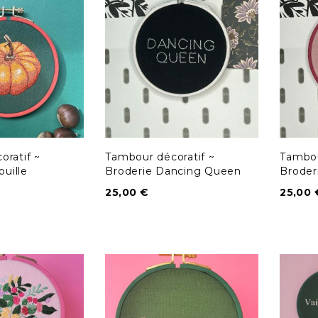
ratif ~
Tambour décoratif ~
Tambou
ouille
Broderie Dancing Queen
Broder
25,00
€
25,00