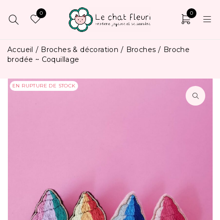
0
0
Accueil
/
Broches & décoration
/
Broches
/
Broche
brodée ~ Coquillage
EN RUPTURE DE STOCK