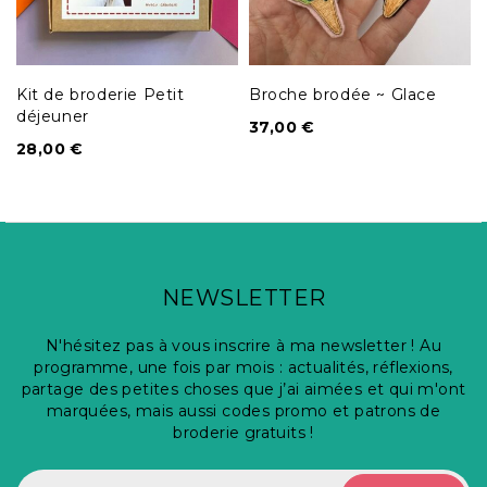
Kit de broderie Petit
Broche brodée ~ Glace
déjeuner
37,00
€
28,00
€
NEWSLETTER
N'hésitez pas à vous inscrire à ma newsletter ! Au
programme, une fois par mois : actualités, réflexions,
partage des petites choses que j’ai aimées et qui m'ont
marquées, mais aussi codes promo et patrons de
broderie gratuits !