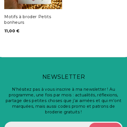
Motifs à broder Petits
bonheurs
11,00
€
NEWSLETTER
N'hésitez pas à vous inscrire à ma newsletter ! Au
programme, une fois par mois : actualités, réflexions,
partage des petites choses que j’ai aimées et qui m'ont
marquées, mais aussi codes promo et patrons de
broderie gratuits !