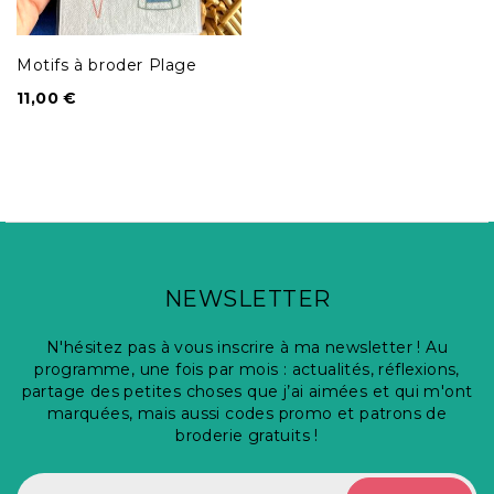
Motifs à broder Plage
11,00
€
NEWSLETTER
N'hésitez pas à vous inscrire à ma newsletter ! Au
programme, une fois par mois : actualités, réflexions,
partage des petites choses que j’ai aimées et qui m'ont
marquées, mais aussi codes promo et patrons de
broderie gratuits !