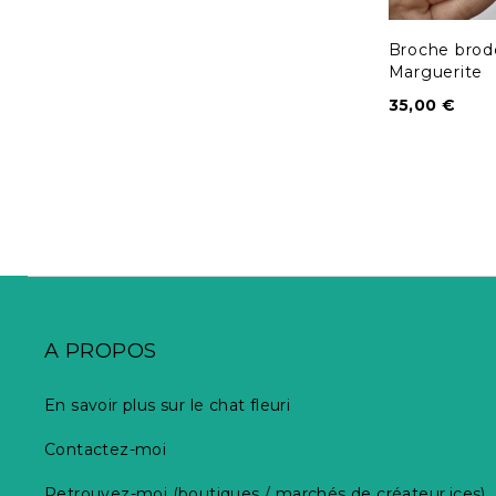
Broche brodé
Marguerite
35,00
€
A PROPOS
En savoir plus sur le chat fleuri
Contactez-moi
Retrouvez-moi (boutiques / marchés de créateur.ices)