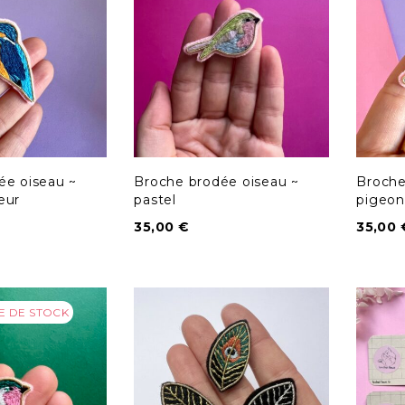
ée oiseau ~
Broche brodée oiseau ~
Broche
eur
pastel
pigeon
35,00
€
35,00
E DE STOCK