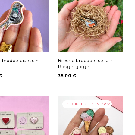
 brodée oiseau ~
Broche brodée oiseau ~
Rouge-gorge
€
35,00
€
EN RUPTURE DE STOCK