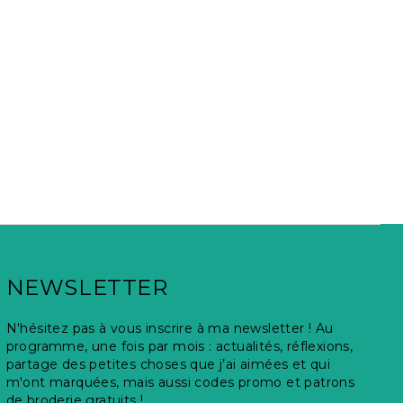
NEWSLETTER
N'hésitez pas à vous inscrire à ma newsletter ! Au
programme, une fois par mois : actualités, réflexions,
partage des petites choses que j’ai aimées et qui
m'ont marquées, mais aussi codes promo et patrons
de broderie gratuits !