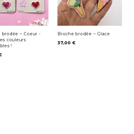
 brodée ~ Coeur -
Broche brodée ~ Glace
les couleurs
37,00
€
bles !
€