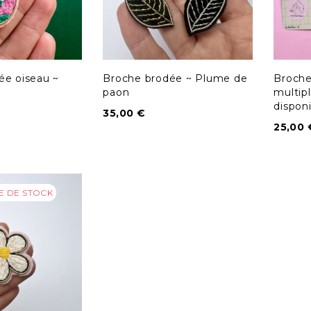
ée oiseau ~
Broche brodée ~ Plume de
Broche
paon
multip
disponi
35,00
€
25,00
E DE STOCK